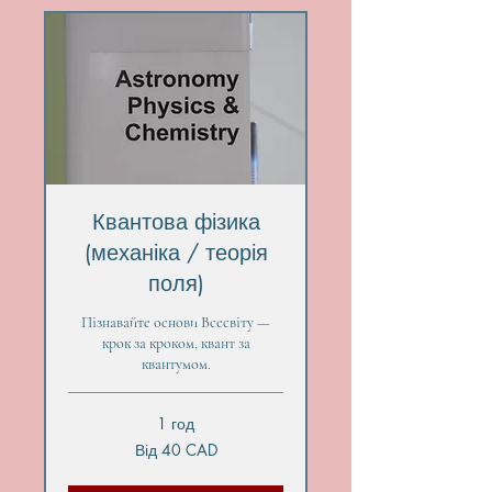
Квантова фізика
(механіка / теорія
поля)
Пізнавайте основи Всесвіту —
крок за кроком, квант за
квантумом.
1 год
Від
Від 40 CAD
40
канадських
доларів