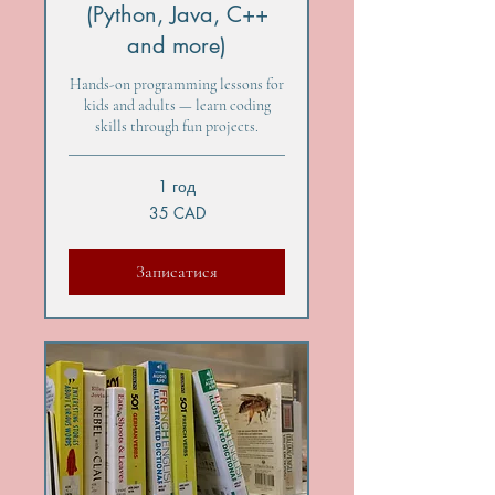
(Python, Java, C++
and more)
Hands-on programming lessons for
kids and adults — learn coding
skills through fun projects.
1 год
35
35 CAD
канадських
доларів
Записатися