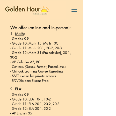
We offer (online and in-person):
1.
Math
:
- Grades K-9
- Grade 10: Math 15, Math 10C
- Grade 11: Math 20-1, 20-2, 20-3
- Grade 12: Math 31 (Pre-calculus), 30-1,
30-2
- AP Calculus AB, BC
- Contests (Gauss, Fermat, Pascal, etc.)
- Chinook Learning Course Ugrading
- SSAT exams for private schools.
- PAT/Diploma Exams Prep
2.
ELA
:
- Grades K-9
- Grade 10: ELA 10-1, 10-2
- Grade 11: ELA 20-1, 20-2, 20-3
- Grade 12: ELA 30-1, 30-2
- AP English 35