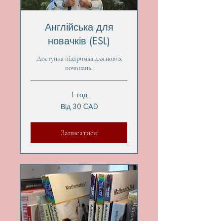
Англійська для
новачків (ESL)
Доступна підтримка для нових
починань.
1 год
Від
Від 30 CAD
30
канадських
доларів
Записатися