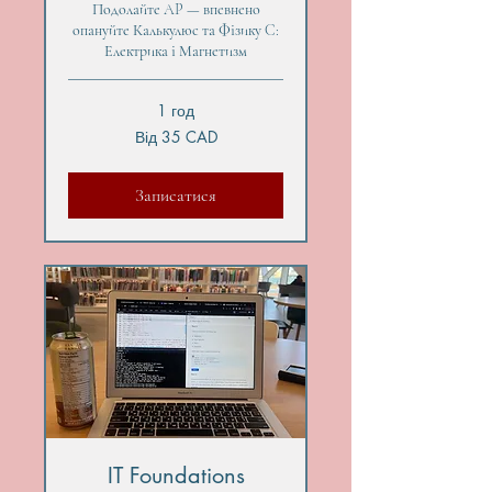
Подолайте AP — впевнено
опануйте Калькулюс та Фізику C:
Електрика і Магнетизм
1 год
Від
Від 35 CAD
35
канадських
доларів
Записатися
IT Foundations