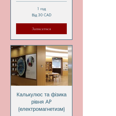
1 год
Від
Від 30 CAD
30
канадських
доларів
Записатися
Калькулюс та фізика
рівня AP
(електромагнетизм)