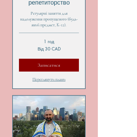
репетиторство
Регулярні заняття для
надолуження пропущеного (будь-
який предмет, K-12).
1 год
Від
Від 30 CAD
30
канадських
доларів
Записатися
Переглянути плани