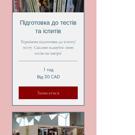
Підготовка до тестів
та іспитів
Термінова підготовка до іспиту/
тесту. Сміливо плануйте свою
сесію на завтра!
1 год
Від
Від 30 CAD
30
канадських
доларів
Записатися