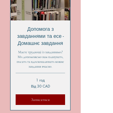
Допомога з
завданнями та есе -
Домашнє завдання
Маєте труднощі із завданнями?
Ми допоможемо вам планувати,
писати та вдосконалювати кожне
завдання вчасно.
1 год
Від
Від 30 CAD
30
канадських
доларів
Записатися